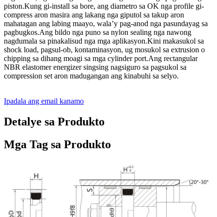
piston.Kung gi-install sa bore, ang diametro sa OK nga profile gi-
compress aron masira ang lakang nga giputol sa takup aron
mahatagan ang labing maayo, wala’y pag-anod nga pasundayag sa
pagbugkos.Ang bildo nga puno sa nylon sealing nga nawong
nagdumala sa pinakalisud nga mga aplikasyon.Kini makasukol sa
shock load, pagsul-ob, kontaminasyon, ug mosukol sa extrusion o
chipping sa dihang moagi sa mga cylinder port.Ang rectangular
NBR elastomer energizer singsing nagsiguro sa pagsukol sa
compression set aron madugangan ang kinabuhi sa selyo.
Ipadala ang email kanamo
Detalye sa Produkto
Mga Tag sa Produkto