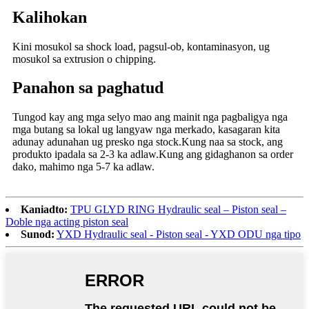
Kalihokan
Kini mosukol sa shock load, pagsul-ob, kontaminasyon, ug
mosukol sa extrusion o chipping.
Panahon sa paghatud
Tungod kay ang mga selyo mao ang mainit nga pagbaligya nga
mga butang sa lokal ug langyaw nga merkado, kasagaran kita
adunay adunahan ug presko nga stock.Kung naa sa stock, ang
produkto ipadala sa 2-3 ka adlaw.Kung ang gidaghanon sa order
dako, mahimo nga 5-7 ka adlaw.
Kaniadto:
TPU GLYD RING Hydraulic seal – Piston seal –
Doble nga acting piston seal
Sunod:
YXD Hydraulic seal - Piston seal - YXD ODU nga tipo