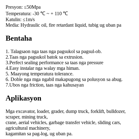
Presyon: ≤50Mpa
Temperatura: -30 ℃ ~ + 110 ℃
Katulin: ≤1m/s
Media: Hydraulic oil, fire retardant liquid, tubig ug uban pa
Bentaha
1. Talagsaon nga taas nga pagsukol sa pagsul-ob.
2.Taas nga pagsukol batok sa extrusion.
3.Perfect sealing performance sa taas nga pressure
4.Easy instalar nga walay mga himan.
5. Maayong temperatura tolerance.
6. Doble nga mga ngabil makapugong sa polusyon sa abug.
7.Ubos nga friction, taas nga kahusayan
Aplikasyon
Mga excavator, loader, grader, dump truck, forklift, bulldozer,
scraper, mining truck,
crane, aerial vehicles, garbage transfer vehicle, sliding cars,
agricultural machinery,
kagamitan sa pag-log, ug uban pa.