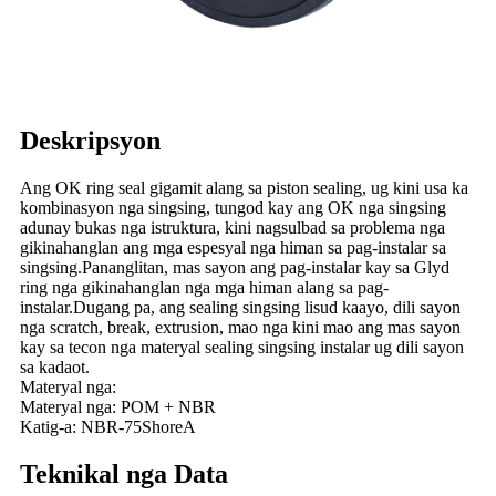
Deskripsyon
Ang OK ring seal gigamit alang sa piston sealing, ug kini usa ka
kombinasyon nga singsing, tungod kay ang OK nga singsing
adunay bukas nga istruktura, kini nagsulbad sa problema nga
gikinahanglan ang mga espesyal nga himan sa pag-instalar sa
singsing.Pananglitan, mas sayon ​​​​ang pag-instalar kay sa Glyd
ring nga gikinahanglan nga mga himan alang sa pag-
instalar.Dugang pa, ang sealing singsing lisud kaayo, dili sayon ​​​​
nga scratch, break, extrusion, mao nga kini mao ang mas sayon ​​
kay sa tecon nga materyal sealing singsing instalar ug dili sayon ​​
sa kadaot.
Materyal nga:
Materyal nga: POM + NBR
Katig-a: NBR-75ShoreA
Teknikal nga Data