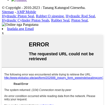
© Copyright - 2010-2023 : Tanang Katungod Gireserba.
Sitemap
-
AMP Mobile
Hydraulic Piston Seal
,
Rubber O singsing
,
Hydraulic Rod Seal
,
Hydraulic Cylinder Piston Seals
,
Rubber Seal
,
Piston Seal
,
Ipadala ang Email
x