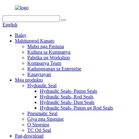
English
Balay
Mahitungod Kanato
Mubo nga Pasiuna
Kultura sa Kumpanya
Pabrika ug Workshop
Kompanya Team
Kadungganan sa Enterprise
Kasaysayan
Mga produkto
Hydraulic Seal
Hydraulic Seals- Piston Seals
Hydraulic Seals- Rod Seals
Hydraulic Seals- Dust Seals
Hydraulic Seals- Piston ug Rod Seals
Pneumatic Seal
Giya nga Singsing
O Singsing
TC Oil Seal
Pag-download