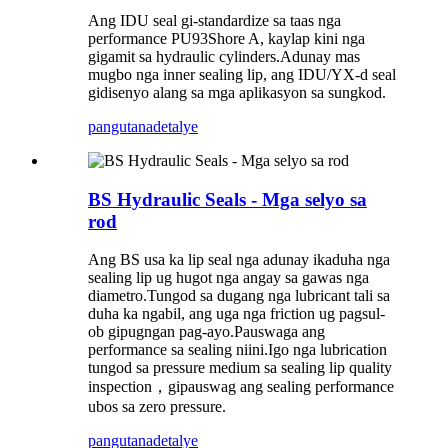
Ang IDU seal gi-standardize sa taas nga
performance PU93Shore A, kaylap kini nga
gigamit sa hydraulic cylinders.Adunay mas
mugbo nga inner sealing lip, ang IDU/YX-d seal
gidisenyo alang sa mga aplikasyon sa sungkod.
pangutana
detalye
BS Hydraulic Seals - Mga selyo sa
rod
Ang BS usa ka lip seal nga adunay ikaduha nga
sealing lip ug hugot nga angay sa gawas nga
diametro.Tungod sa dugang nga lubricant tali sa
duha ka ngabil, ang uga nga friction ug pagsul-
ob gipugngan pag-ayo.Pauswaga ang
performance sa sealing niini.Igo nga lubrication
tungod sa pressure medium sa sealing lip quality
inspection，gipauswag ang sealing performance
ubos sa zero pressure.
pangutana
detalye