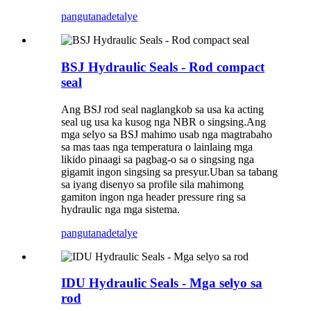
pangutana
detalye
BSJ Hydraulic Seals - Rod compact
seal
Ang BSJ rod seal naglangkob sa usa ka acting
seal ug usa ka kusog nga NBR o singsing.Ang
mga selyo sa BSJ mahimo usab nga magtrabaho
sa mas taas nga temperatura o lainlaing mga
likido pinaagi sa pagbag-o sa o singsing nga
gigamit ingon singsing sa presyur.Uban sa tabang
sa iyang disenyo sa profile sila mahimong
gamiton ingon nga header pressure ring sa
hydraulic nga mga sistema.
pangutana
detalye
IDU Hydraulic Seals - Mga selyo sa
rod