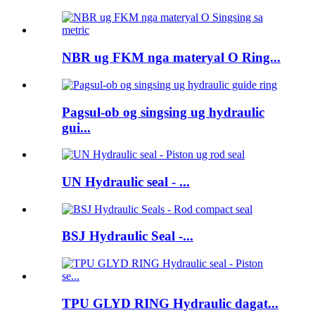
NBR ug FKM nga materyal O Ring...
Pagsul-ob og singsing ug hydraulic
gui...
UN Hydraulic seal - ...
BSJ Hydraulic Seal -...
TPU GLYD RING Hydraulic dagat...