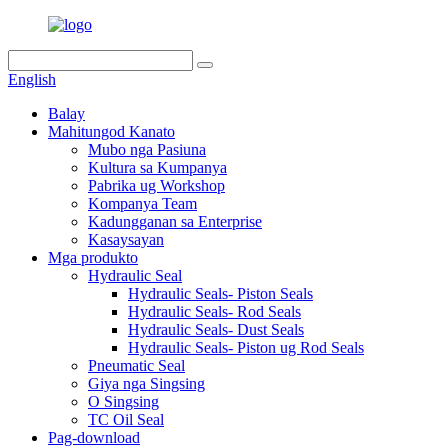
English
Balay
Mahitungod Kanato
Mubo nga Pasiuna
Kultura sa Kumpanya
Pabrika ug Workshop
Kompanya Team
Kadungganan sa Enterprise
Kasaysayan
Mga produkto
Hydraulic Seal
Hydraulic Seals- Piston Seals
Hydraulic Seals- Rod Seals
Hydraulic Seals- Dust Seals
Hydraulic Seals- Piston ug Rod Seals
Pneumatic Seal
Giya nga Singsing
O Singsing
TC Oil Seal
Pag-download