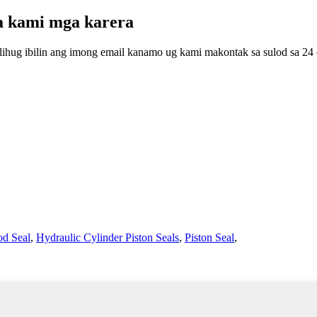
a kami mga karera
lihug ibilin ang imong email kanamo ug kami makontak sa sulod sa 24 
od Seal
,
Hydraulic Cylinder Piston Seals
,
Piston Seal
,