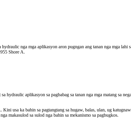
a hydraulic nga mga aplikasyon aron pugngan ang tanan nga mga lahi 
0-955 Shore A.
 sa hydraulic aplikasyon sa pagbabag sa tanan nga mga matang sa neg
 Kini usa ka bahin sa pagtangtang sa hugaw, balas, ulan, ug katugnaw
 nga makasulod sa sulod nga bahin sa mekanismo sa pagbugkos.