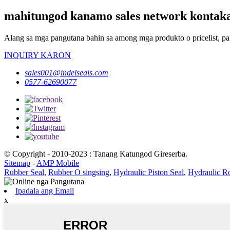
mahitungod kanamo sales network kontak
Alang sa mga pangutana bahin sa among mga produkto o pricelist, pa
INQUIRY KARON
sales001@indelseals.com
0577-62690077
© Copyright - 2010-2023 : Tanang Katungod Gireserba.
Sitemap
-
AMP Mobile
Rubber Seal
,
Rubber O singsing
,
Hydraulic Piston Seal
,
Hydraulic R
Ipadala ang Email
x