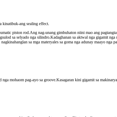
kinatibuk-ang sealing effect.
neumatic piston rod.Ang nag-unang gimbuhaton niini mao ang pagtangta
gsulod sa selyado nga silindro.Kadaghanan sa aktwal nga gigamit nga
nga nagkinahanglan sa mga materyales sa goma nga adunay maayo nga p
od nga mohaom pag-ayo sa groove.Kasagaran kini gigamit sa makinarya 