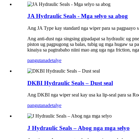
JA Hydraulic Seals - Mga selyo sa abog
Ang JA Type kay standard nga wiper para sa pagpaayo sa 
Ang anti-dust nga singsing gipadapat sa hydraulic ug p
piston ug pagpugong sa balas, tubig ug mga hugaw sa pa
kinaiya sa pagtrabaho niini mao ang uga nga friction, 
pangutana
detalye
DKBI Hydraulic Seals – Dust seal
Ang DKBI nga wiper seal kay usa ka lip-seal para sa R
pangutana
detalye
J Hydraulic Seals – Abog nga mga selyo