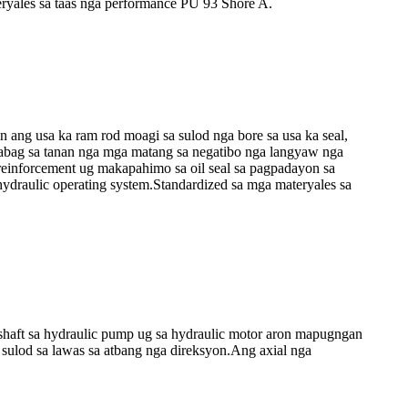
eryales sa taas nga performance PU 93 Shore A.
 ang usa ka ram rod moagi sa sulod nga bore sa usa ka seal,
abag sa tanan nga mga matang sa negatibo nga langyaw nga
 reinforcement ug makapahimo sa oil seal sa pagpadayon sa
ydraulic operating system.Standardized sa mga materyales sa
 shaft sa hydraulic pump ug sa hydraulic motor aron mapugngan
sulod sa lawas sa atbang nga direksyon.Ang axial nga