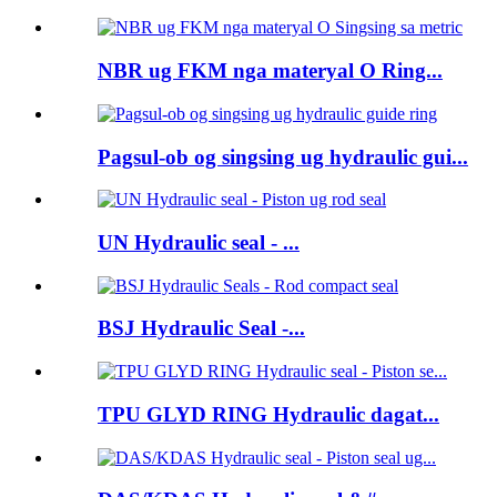
NBR ug FKM nga materyal O Ring...
Pagsul-ob og singsing ug hydraulic gui...
UN Hydraulic seal - ...
BSJ Hydraulic Seal -...
TPU GLYD RING Hydraulic dagat...