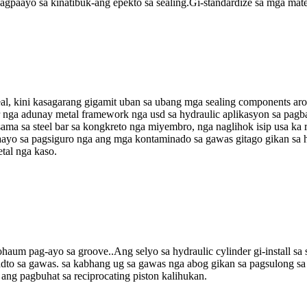
pagpaayo sa kinatibuk-ang epekto sa sealing.Gi-standardize sa mga mat
l, kini kasagarang gigamit uban sa ubang mga sealing components aron
nga adunay metal framework nga usd sa hydraulic aplikasyon sa pagb
sama sa steel bar sa kongkreto nga miyembro, nga naglihok isip usa ka
aayo sa pagsiguro nga ang mga kontaminado sa gawas gitago gikan sa h
al nga kaso.
haum pag-ayo sa groove..Ang selyo sa hydraulic cylinder gi-install sa
dto sa gawas. sa kabhang ug sa gawas nga abog gikan sa pagsulong sa 
ang pagbuhat sa reciprocating piston kalihukan.