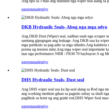
Ang tipo sa J mao ang standard nga wiper seal alang sa 
pangutana
detalye
DKB Hydraulic Seals- Abog nga mga selyo
Ang DKB Dust (Wiper) seal, nailhan usab nga scraper sea
samtang gipugngan ang leakage. Ang DKB usa ka wiper 
mga partikulo sa pag-adto sa mga silindro.Ang kalabera 
porma ug tension niini.Ang mga wiper seal importante k
taas nga performance NBR / FKM 70 baybayon A ug Met
pangutana
detalye
DHS Hydraulic Seals- Dust seal
Ang DHS wiper seal usa ka lip-seal alang sa Rod nga mo
ang working medium gikan sa pagtulo subay sa shaft nga
paglihok sa hoist ug ang guide rod.DHS Wiper Seal mao 
pangutana
detalye