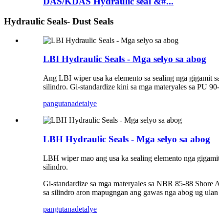
DAS/KDAS Hydraulic seal &#...
Hydraulic Seals- Dust Seals
LBI Hydraulic Seals - Mga selyo sa abog
Ang LBI wiper usa ka elemento sa sealing nga gigamit s
silindro. Gi-standardize kini sa mga materyales sa PU 9
pangutana
detalye
LBH Hydraulic Seals - Mga selyo sa abog
LBH wiper mao ang usa ka sealing elemento nga gigamit
silindro.
Gi-standardize sa mga materyales sa NBR 85-88 Shore A.
sa silindro aron mapugngan ang gawas nga abog ug ulan
pangutana
detalye