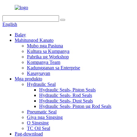
English
Balay
Mahitungod Kanato
Mubo nga Pasiuna
Kultura sa Kumpanya
Pabrika ug Workshop
Kompanya Team
Kadungganan sa Enterprise
Kasaysayan
Mga produkto
Hydraulic Seal
Hydraulic Seals- Piston Seals
Hydraulic Seals- Rod Seals
Hydraulic Seals- Dust Seals
Hydraulic Seals- Piston ug Rod Seals
Pneumatic Seal
Giya nga Singsing
O Singsing
TC Oil Seal
Pag-download